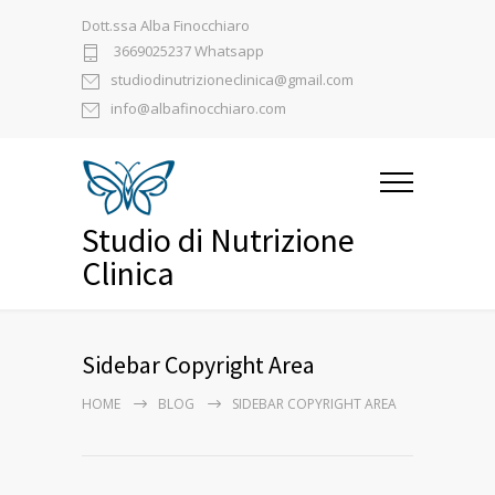
Dott.ssa Alba Finocchiaro
3669025237 Whatsapp
studiodinutrizioneclinica@gmail.com
info@albafinocchiaro.com
Studio di Nutrizione
Clinica
Sidebar Copyright Area
HOME
BLOG
SIDEBAR COPYRIGHT AREA