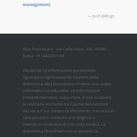
management.
— Josh Billings
Alba Finocchiaro - Via Carlo Felice, 103 - 00185 -
Roma - PI 14432331008
Disclaimer
: Le informazioni qui presenti
riguardano rigorosamente il parere della
dottoressa Alba Finocchiaro e hanno uno scopo
informativo ed educativo. Le informazioni
presenti intendono supportare, e non sostituire,
la relazione esistente tra il paziente/visitatore
del sito e il suo medico di riferimento, e in nessun
caso possono costituire una diagnosi o
intendersi sostitutive di una visita medica. La
dottoressa Finocchiaro non si assume la