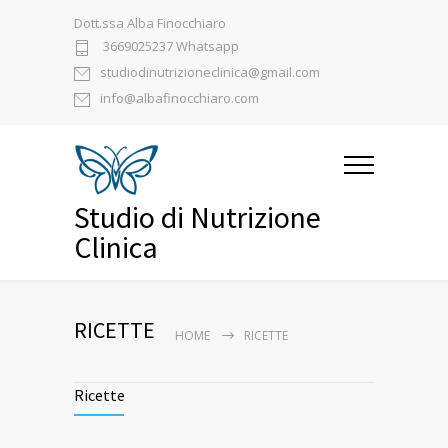
Dott.ssa Alba Finocchiaro
3669025237 Whatsapp
studiodinutrizioneclinica@gmail.com
info@albafinocchiaro.com
Studio di Nutrizione
Clinica
RICETTE
HOME
RICETTE
Ricette