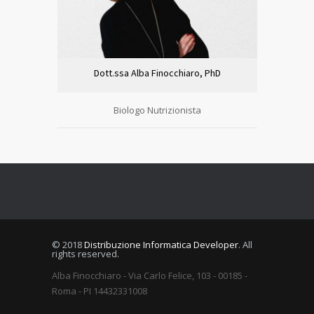
Dott.ssa Alba Finocchiaro, PhD
Biologo Nutrizionista
© 2018
Distribuzione Informatica Developer
. All
rights reserved.
Alba Finocchiaro - Via Carlo Felice, 103 - 00185 -
Roma - PI 14432331008