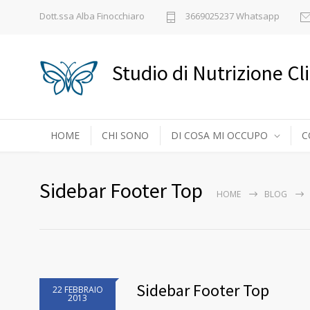
Dott.ssa Alba Finocchiaro
3669025237 Whatsapp
Studio di Nutrizione Cl
HOME
CHI SONO
DI COSA MI OCCUPO
C
Sidebar Footer Top
HOME
BLOG
Sidebar Footer Top
22 FEBBRAIO
2013