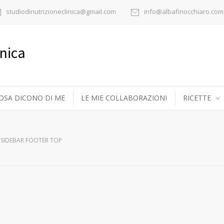
studiodinutrizioneclinica@gmail.com
info@albafinocchiaro.com
inica
OSA DICONO DI ME
LE MIE COLLABORAZIONI
RICETTE
SIDEBAR FOOTER TOP