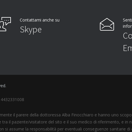
Contattami anche su
Senti
info
Skype
Co
Em
ved.
I 14432331008
amente il parere della dottoressa Alba Finocchiaro e hanno uno scopo
 tra il paziente/visitatore del sito e il suo medico di riferimento, e i
non si assume la responsabilità per eventuali conseguenze sanitarie di