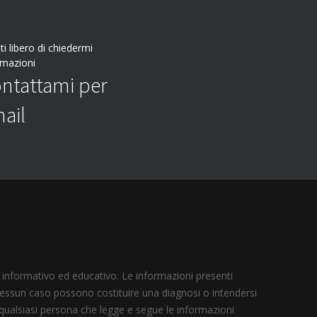
ti libero di chiedermi
rmazioni
ntattami per
ail
 informativo ed educativo. Le informazioni presenti
n nessun caso possono costituire una diagnosi o intendersi
 qualsiasi persona che legge e segue le informazioni