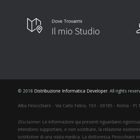
Dove Trovarmi
Il mio Studio
© 2018
Distribuzione Informatica Developer
. All rights reser
Alba Finocchiaro - Via Carlo Felice, 103 - 00185 - Roma - P
Disclaimer
: Le informazioni qui presenti riguardano rigoros
intendono supportare, e non sostituire, la relazione esistente
sostitutive di una visita medica. La dottoressa Finocchiaro 