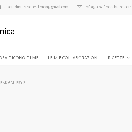
studiodinutrizioneclinica@gmail.com
info@albafinocchiaro.com
inica
OSA DICONO DI ME
LE MIE COLLABORAZIONI
RICETTE
EBAR GALLERY 2