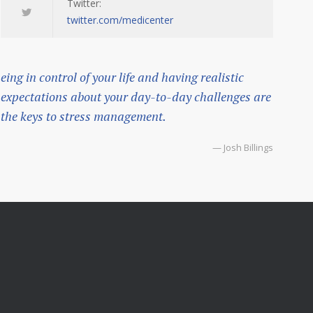
Twitter:
twitter.com/medicenter
eing in control of your life and having realistic
expectations about your day-to-day challenges are
the keys to stress management.
— Josh Billings