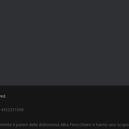
ved.
I 14432331008
amente il parere della dottoressa Alba Finocchiaro e hanno uno scopo