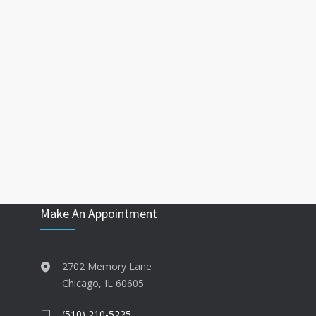
Make An Appointment
2702 Memory Lane
Chicago, IL 60605
(510) 210-5225