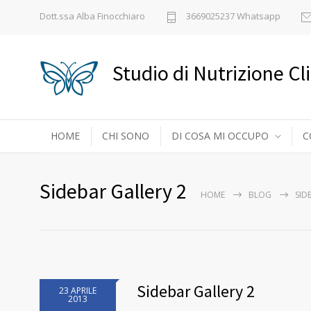
Dott.ssa Alba Finocchiaro
3669025237 Whatsapp
Studio di Nutrizione Cl
HOME
CHI SONO
DI COSA MI OCCUPO
C
Sidebar Gallery 2
HOME
BLOG
SID
Sidebar Gallery 2
23 APRILE
2013