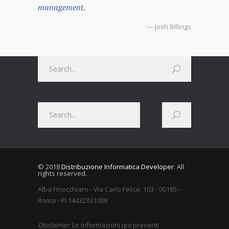
management.
— Josh Billings
© 2018
Distribuzione Informatica Developer
. All
rights reserved.
Alba Finocchiaro - Via Carlo Felice, 103 - 00185 -
Roma - PI 14432331008
Disclaimer
: Le informazioni qui presenti