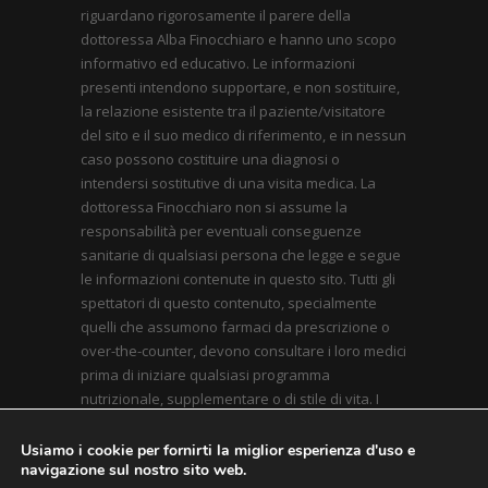
riguardano rigorosamente il parere della
dottoressa Alba Finocchiaro e hanno uno scopo
informativo ed educativo. Le informazioni
presenti intendono supportare, e non sostituire,
la relazione esistente tra il paziente/visitatore
del sito e il suo medico di riferimento, e in nessun
caso possono costituire una diagnosi o
intendersi sostitutive di una visita medica. La
dottoressa Finocchiaro non si assume la
responsabilità per eventuali conseguenze
sanitarie di qualsiasi persona che legge e segue
le informazioni contenute in questo sito. Tutti gli
spettatori di questo contenuto, specialmente
quelli che assumono farmaci da prescrizione o
over-the-counter, devono consultare i loro medici
prima di iniziare qualsiasi programma
nutrizionale, supplementare o di stile di vita. I
contenuti qui presenti sono conformi alle linee
guida inerenti l’applicazione il nuovo Codice
Usiamo i cookie per fornirti la miglior esperienza d'uso e
navigazione sul nostro sito web.
Deontologico approvato dal Consiglio dell’Ordine