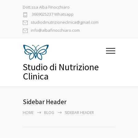
Dott.ssa Alba Finocchiaro
3669025237 Whatsapp
studiodinutrizioneclinica@gmail.com
info@albafinocchiaro.com
Studio di Nutrizione
Clinica
Sidebar Header
HOME
BLOG
SIDEBAR HEADER