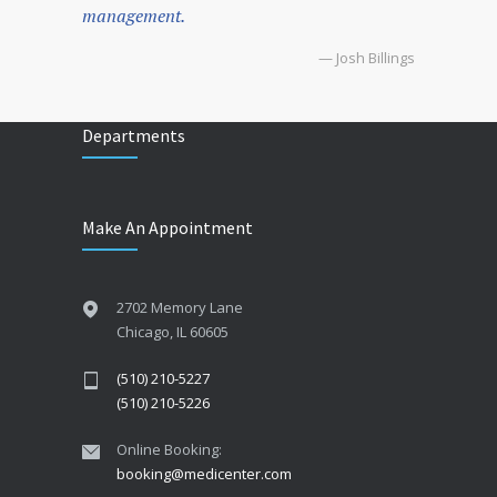
management.
— Josh Billings
Departments
Make An Appointment
2702 Memory Lane
Chicago, IL 60605
(510) 210-5227
(510) 210-5226
Online Booking:
booking@medicenter.com