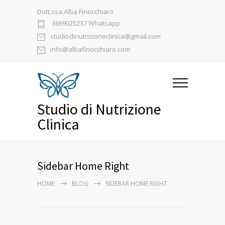
Dott.ssa Alba Finocchiaro
3669025237 Whatsapp
studiodinutrizioneclinica@gmail.com
info@albafinocchiaro.com
Studio di Nutrizione
Clinica
Sidebar Home Right
HOME
BLOG
SIDEBAR HOME RIGHT