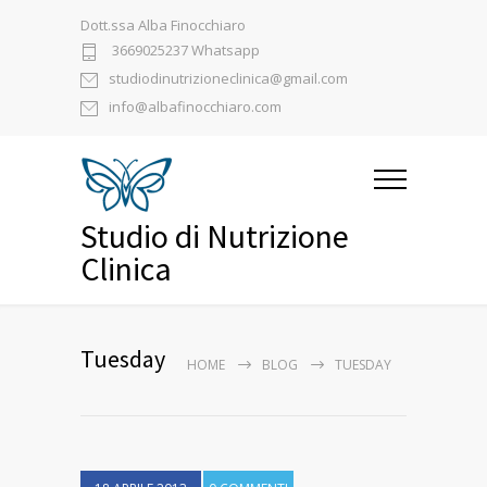
Dott.ssa Alba Finocchiaro
3669025237 Whatsapp
studiodinutrizioneclinica@gmail.com
info@albafinocchiaro.com
Studio di Nutrizione
Clinica
Tuesday
HOME
BLOG
TUESDAY