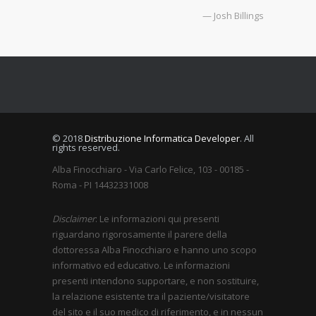
— Josh Billings
© 2018
Distribuzione Informatica Developer
. All
rights reserved.
Alba Finocchiaro - Via Carlo Felice, 103 - 00185 -
Roma - PI 14432331008
Disclaimer
: Le informazioni qui presenti
riguardano rigorosamente il parere della
dottoressa Alba Finocchiaro e hanno uno scopo
informativo ed educativo. Le informazioni
presenti intendono supportare, e non sostituire,
la relazione esistente tra il paziente/visitatore
del sito e il suo medico di riferimento, e in nessun