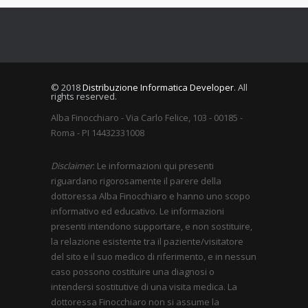
© 2018
Distribuzione Informatica Developer
. All
rights reserved.
Alba Finocchiaro - Via Carlo Felice, 103 - 00185 -
Roma - PI 14432331008
Disclaimer
: Le informazioni qui presenti
riguardano rigorosamente il parere della
dottoressa Alba Finocchiaro e hanno uno scopo
informativo ed educativo. Le informazioni
presenti intendono supportare, e non sostituire,
la relazione esistente tra il paziente/visitatore
del sito e il suo medico di riferimento, e in nessun
caso possono costituire una diagnosi o
intendersi sostitutive di una visita medica. La
dottoressa Finocchiaro non si assume la