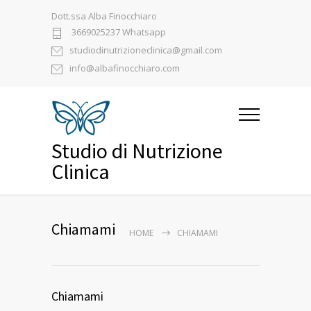
Dott.ssa Alba Finocchiaro
3669025237 Whatsapp
studiodinutrizioneclinica@gmail.com
info@albafinocchiaro.com
Studio di Nutrizione
Clinica
Chiamami
HOME
CHIAMAMI
Chiamami