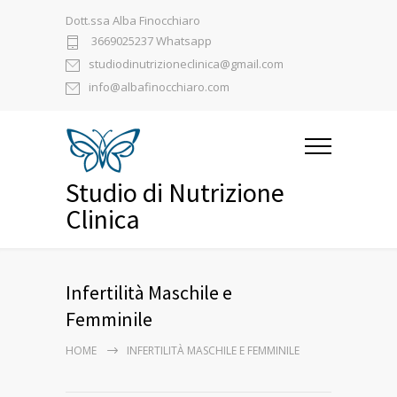
Dott.ssa Alba Finocchiaro
3669025237 Whatsapp
studiodinutrizioneclinica@gmail.com
info@albafinocchiaro.com
Studio di Nutrizione
Clinica
Infertilità Maschile e
Femminile
HOME
INFERTILITÀ MASCHILE E FEMMINILE