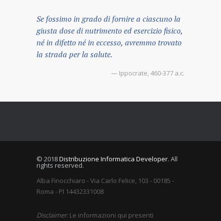
Se fossimo in grado di fornire a ciascuno la
giusta dose di nutrimento ed esercizio fisico,
né in difetto né in eccesso, avremmo trovato
la strada per la salute.
— Ippocrate, 460-377 a.c.
© 2018
Distribuzione Informatica Developer
. All
rights reserved.
Alba Finocchiaro - Via Carlo Felice, 103 - 00185 -
Roma - PI 14432331008
Disclaimer
: Le informazioni qui presenti