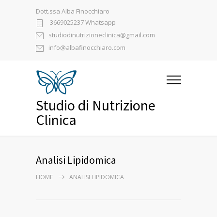
Dott.ssa Alba Finocchiaro
3669025237 Whatsapp
studiodinutrizioneclinica@gmail.com
info@albafinocchiaro.com
Studio di Nutrizione
Clinica
Analisi Lipidomica
HOME
ANALISI LIPIDOMICA