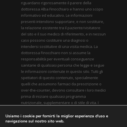
riguardano rigorosamente il parere della
dottoressa Alba Finocchiaro e hanno uno scopo
informativo ed educativo. Le informazioni
presenti intendono supportare, e non sostituire,
la relazione esistente tra il paziente/visitatore
del sito e il suo medico di riferimento, e in nessun
caso possono costituire una diagnosi o
intendersi sostitutive di una visita medica. La
dottoressa Finocchiaro non si assume la
responsabilità per eventuali conseguenze
sanitarie di qualsiasi persona che legge e segue
le informazioni contenute in questo sito. Tutti gli
spettatori di questo contenuto, specialmente
quelli che assumono farmaci da prescrizione o
over-the-counter, devono consultare i loro medici
prima di iniziare qualsiasi programma
nutrizionale, supplementare o di stile di vita. I
contenuti qui presenti sono conformi alle linee
guida inerenti l’applicazione il nuovo Codice
Usiamo i cookie per fornirti la miglior esperienza d'uso e
navigazione sul nostro sito web.
Deontologico approvato dal Consiglio dell’Ordine